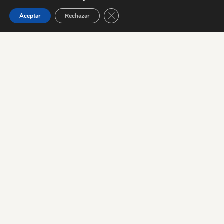
Números Anteriores
Cerrar el banner de cookies RGPD
Aceptar
Rechazar
Para descargar cada revista, presione sobre la
imagen de la revista que necesita.